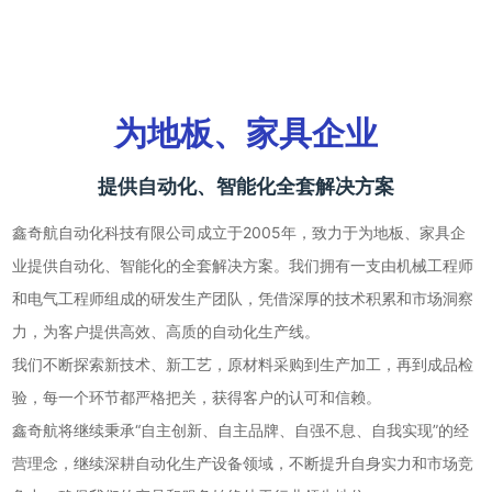
为地板、家具企业
提供⾃动化、智能化全套解决⽅案
鑫奇航⾃动化科技有限公司成⽴于2005年，致⼒于为地板、家具企
业提供⾃动化、智能化的全套解决⽅案。我们拥有⼀⽀由机械⼯程师
和电⽓⼯程师组成的研发⽣产团队，凭借深厚的技术积累和市场洞察
⼒，为客户提供⾼效、⾼质的⾃动化⽣产线。
我们不断探索新技术、新⼯艺，原材料采购到⽣产加⼯，再到成品检
验，每⼀个环节都严格把关，获得客户的认可和信赖。
鑫奇航将继续秉承“⾃主创新、⾃主品牌、⾃强不息、⾃我实现”的经
营理念，继续深耕⾃动化⽣产设备领域，不断提升⾃身实⼒和市场竞